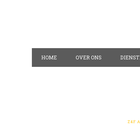
HOME
OVER ONS
DIENS
ONL
Z4F 