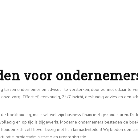
den voor ondernemer
ng tussen ondernemer en adviseur te versterken, door ze met elkaar te v
 onze zorg! Effectief, eenvoudig, 24/7 inzicht, deskundig advies en een sc
de boekhouding, maar wil wel zijn business financieel gezond sturen. Dit 
, volledig en op tijd is bijgewerkt. Moderne ondernemers besteden de boe
n houden zich zelf liever bezig met hun kernactiviteiten! Wij bieden een c
cturatie, projectadministratie en urenregistratie.