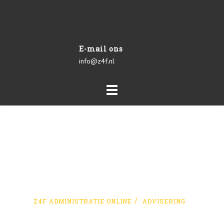
E-mail ons
info@z4f.nl
Toggle
navigation
ADVISERING
Z4F ADMINISTRATIE ONLINE
ADVISERING